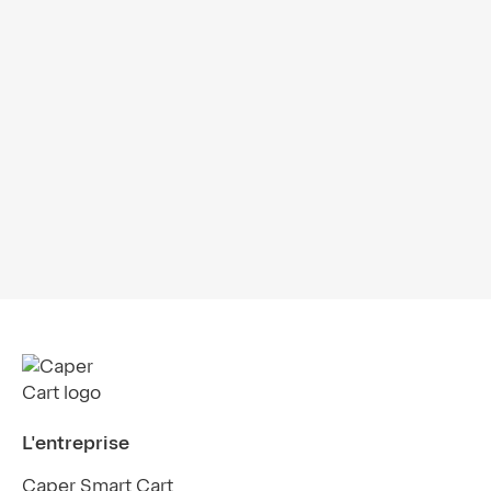
Webinaire de la NGA : Les épiciers
indépendants adoptent les chariots
intelligents
L'entreprise
Caper Smart Cart