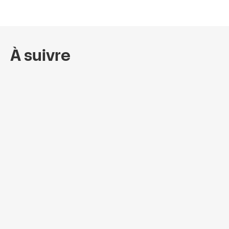
À suivre
L'allée intelligente : comment les
tendances de consommation et l'IA
façonnent l'avenir de la publicité dans les